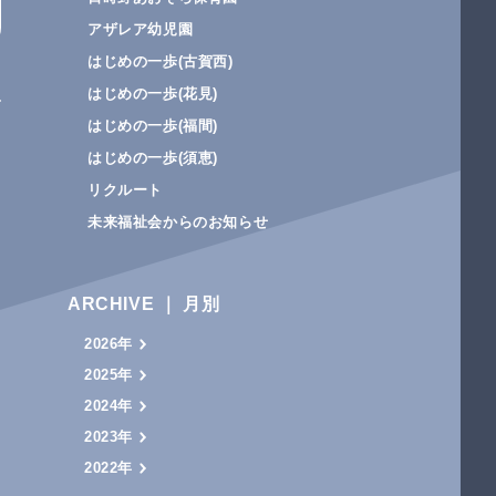
アザレア幼児園
はじめの一歩(古賀⻄)
はじめの一歩(花⾒)
はじめの一歩(福間)
はじめの一歩(須恵)
リクルート
未来福祉会からのお知らせ
ARCHIVE ｜ 月別
2026年
2025年
2024年
2023年
2022年