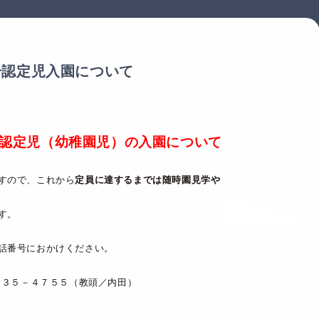
号認定児入園について
号認定児（幼稚園児）の入園について
すので、これから
定員に達するまでは随時園見学や
す。
話番号におかけください。
４７５５（教頭／内田）