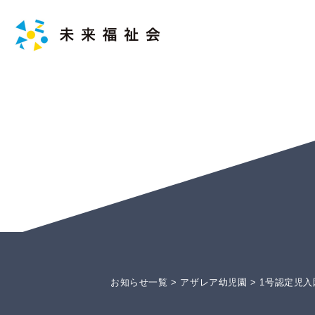
お知らせ一覧
>
アザレア幼児園
>
1号認定児入