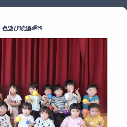
色遊び続編🌈🍑