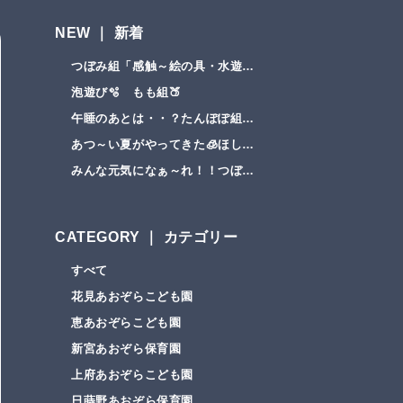
NEW ｜ 新着
つぼみ組「感触～絵の具・水遊…
泡遊び🫧 もも組🍑
午睡のあとは・・？たんぽぽ組…
あつ～い夏がやってきた🧊ほし…
みんな元気になぁ～れ！！つぼ…
CATEGORY ｜ カテゴリー
すべて
花見あおぞらこども園
恵あおぞらこども園
新宮あおぞら保育園
上府あおぞらこども園
日蒔野あおぞら保育園