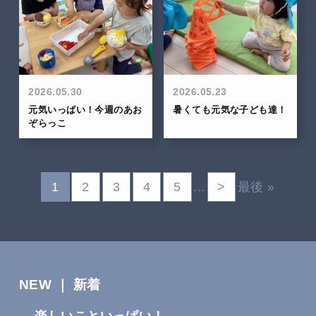
2026.05.30
2026.05.23
元気いっぱい！今週のあお
暑くても元気な子ども達！
ぞらっこ
1
2
3
4
5
...
>
最後 »
NEW ｜ 新着
楽しいこといっぱい！