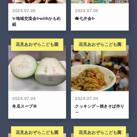
2024.07.08
2024.07.05
✨地域交流会✨withかもめ
🎋七夕会✨
組
花見あおぞらこども園
花見あおぞらこども園
2024.07.04
2024.07.04
冬瓜スープ🍲
クッキング～焼きそば作り
～
花見あおぞらこども園
花見あおぞらこども園