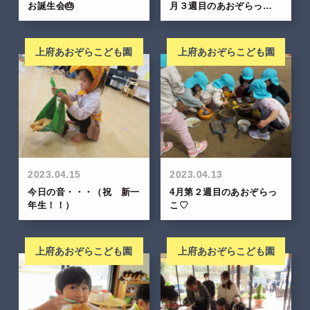
お誕生会🎂
月３週目のあおぞらっ…
上府あおぞらこども園
上府あおぞらこども園
2023.04.15
2023.04.13
今日の音・・・（祝 新一
4月第２週目のあおぞらっ
年生！！）
こ♡
上府あおぞらこども園
上府あおぞらこども園