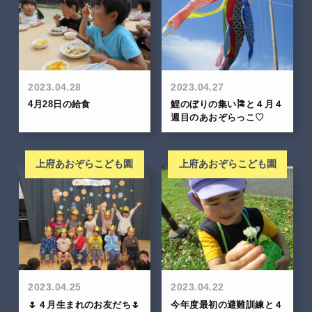
2023.04.28
2023.04.27
4月28日の給食
鯉のぼりの集い🎏と４月４
週目のあおぞらっこ♡
上府あおぞらこども園
上府あおぞらこども園
2023.04.25
2023.04.22
🌷４月生まれのお友だち🌷
今年度最初の避難訓練と４