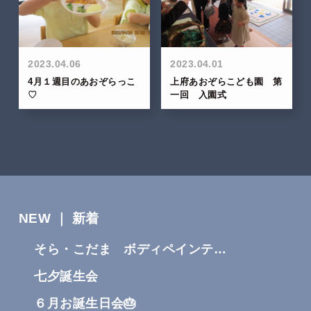
2023.04.06
2023.04.01
4月１週目のあおぞらっこ
上府あおぞらこども園 第
♡
一回 入園式
NEW ｜ 新着
そら・こだま ボディペインテ…
七夕誕生会
６月お誕生日会🎂